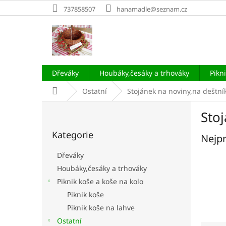
Přejít
737858507
hanamadle@seznam.cz
na
obsah
Dřeváky
Houbáky,česáky a trhováky
Pikn
Domů
Ostatní
Stojánek na noviny,na deštní
P
Sto
o
Přeskočit
s
Kategorie
kategorie
Nejpr
t
r
Dřeváky
a
Houbáky,česáky a trhováky
n
Piknik koše a koše na kolo
n
í
Piknik koše
p
Piknik koše na lahve
a
Ostatní