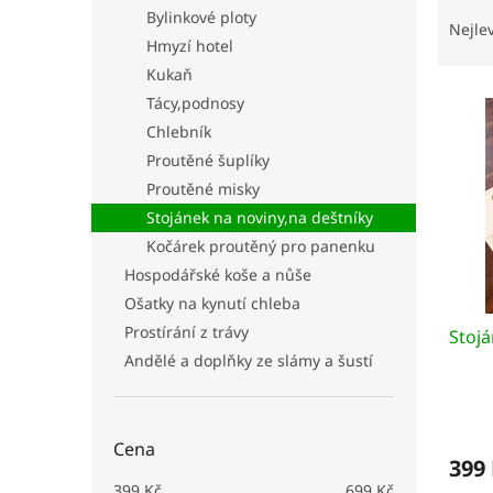
Ř
n
Bylinkové ploty
a
e
Nejle
Hmyzí hotel
z
l
e
Kukaň
V
n
Tácy,podnosy
ý
í
Chlebník
p
p
Proutěné šuplíky
i
r
Proutěné misky
s
o
p
d
Stojánek na noviny,na deštníky
r
u
Kočárek proutěný pro panenku
o
k
Hospodářské koše a nůše
d
t
Ošatky na kynutí chleba
u
ů
Prostírání z trávy
Stojá
k
t
Andělé a doplňky ze slámy a šustí
ů
Cena
399
399
Kč
699
Kč