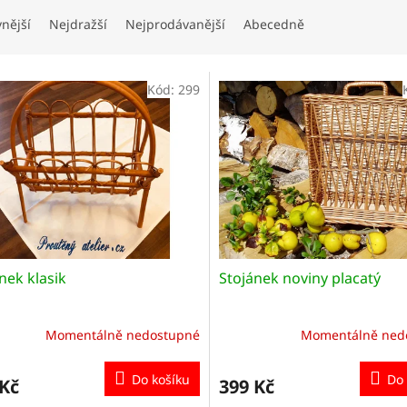
vnější
Nejdražší
Nejprodávanější
Abecedně
Kód:
299
nek klasik
Stojánek noviny placatý
Momentálně nedostupné
Momentálně ned
Do košíku
Do 
 Kč
399 Kč