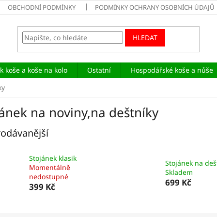
OBCHODNÍ PODMÍNKY
PODMÍNKY OCHRANY OSOBNÍCH ÚDAJŮ
HLEDAT
ik koše a koše na kolo
Ostatní
Hospodářské koše a nůše
ky
jánek na noviny,na deštníky
odávanější
Stojánek klasik
Stojánek na deš
Momentálně
Skladem
nedostupné
699 Kč
399 Kč