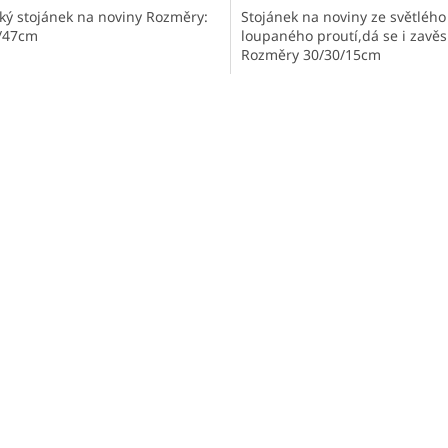
cký stojánek na noviny Rozměry:
Stojánek na noviny ze světlého
/47cm
loupaného proutí,dá se i zavěs
Rozměry 30/30/15cm
O
v
l
á
d
a
c
í
p
r
v
k
y
v
ý
p
i
s
u