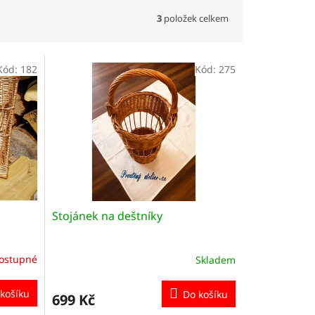
3
položek celkem
Kód:
182
Kód:
275
Stojánek na deštníky
ostupné
Skladem
košíku
Do košíku
699 Kč