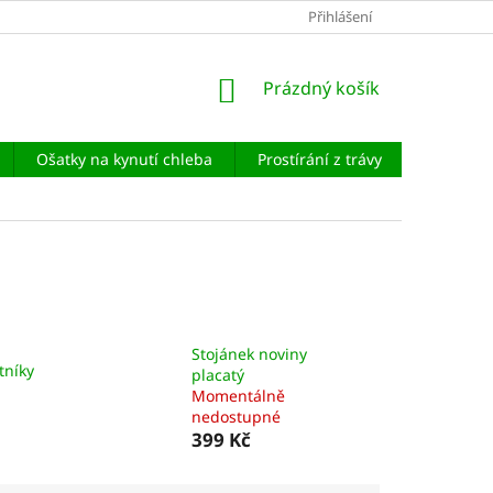
Přihlášení
NÁKUPNÍ
Prázdný košík
KOŠÍK
Ošatky na kynutí chleba
Prostírání z trávy
Andělé a
Stojánek noviny
tníky
placatý
Momentálně
nedostupné
399 Kč