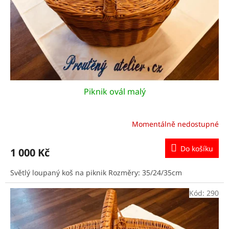
o
d
u
k
t
ů
Piknik ovál malý
Momentálně nedostupné
Do košíku
1 000 Kč
Světlý loupaný koš na piknik Rozměry: 35/24/35cm
Kód:
290