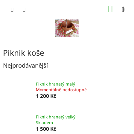
Přejít
NÁKUP
na
obsah
KOŠÍK
Piknik koše
Nejprodávanější
Piknik hranatý malý
Momentálně nedostupné
1 200 Kč
Piknik hranatý velký
Skladem
1 500 Kč