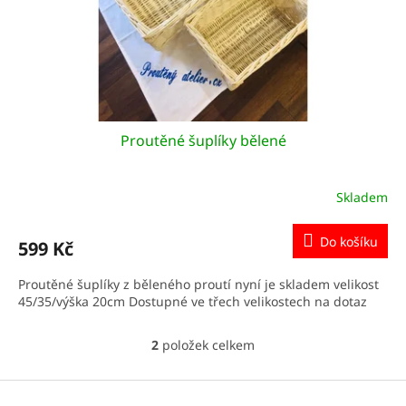
Proutěné šuplíky bělené
Skladem
Do košíku
599 Kč
Proutěné šuplíky z běleného proutí nyní je skladem velikost
45/35/výška 20cm Dostupné ve třech velikostech na dotaz
2
položek celkem
O
v
l
Z
á