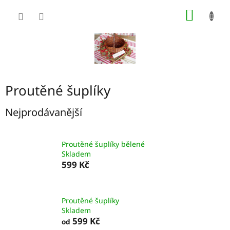
Přejít
NÁKUP
na
obsah
KOŠÍK
Proutěné šuplíky
Nejprodávanější
Proutěné šuplíky bělené
Skladem
599 Kč
Proutěné šuplíky
Skladem
599 Kč
od