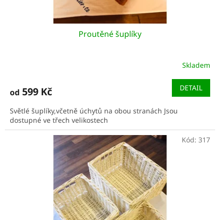
ů
Proutěné šuplíky
Skladem
DETAIL
599 Kč
od
Světlé šuplíky,včetně úchytů na obou stranách Jsou
dostupné ve třech velikostech
Kód:
317