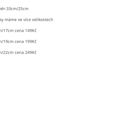
měr:33cm/25cm
ky máme ve více
velikostech
m/17cm cena 149Kč
m/19cm cena 199Kč
m/22cm cena 249Kč