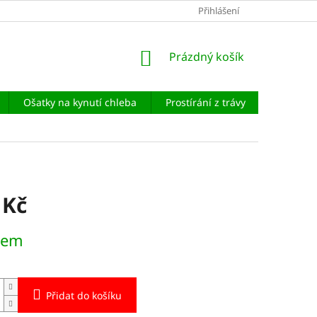
Přihlášení
NÁKUPNÍ
Prázdný košík
KOŠÍK
Ošatky na kynutí chleba
Prostírání z trávy
Andělé a
 Kč
dem
Přidat do košíku