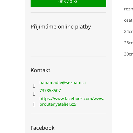
0
KS /
0 KČ
roz
ošat
Přijímáme online platby
24c
26c
30c
Kontakt
hanamadle
@
seznam.cz
737858507
https://www.facebook.com/www.
proutenyatelier.cz/
Facebook