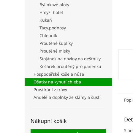
n
Bylinkové ploty
e
Hmyzí hotel
l
Kukaň
Tácy,podnosy
Chlebník
Proutěné šuplíky
Proutěné misky
Stojánek na noviny,na deštníky
Kočárek proutěný pro panenku
Hospodářské koše a nůše
Ošatky na kynutí chleba
Prostírání z trávy
Andělé a doplňky ze slámy a šustí
Popi
Det
Nákupní košík
Slám