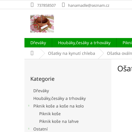
Přejít
737858507
hanamadle@seznam.cz
na
obsah
Dřeváky
Houbáky,česáky a trhováky
Pikn
Domů
Ošatky na kynutí chleba
Ošatka ováln
P
Oša
o
Přeskočit
s
Kategorie
kategorie
t
r
Dřeváky
a
Houbáky,česáky a trhováky
n
Piknik koše a koše na kolo
n
í
Piknik koše
p
Piknik koše na lahve
a
Ostatní