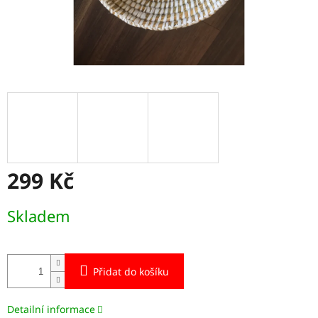
299 Kč
Měrná
Skladem
cena:
Přidat do košíku
Detailní informace