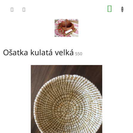
Přejít
NÁKUP
na
obsah
KOŠÍK
Ošatka kulatá velká
550