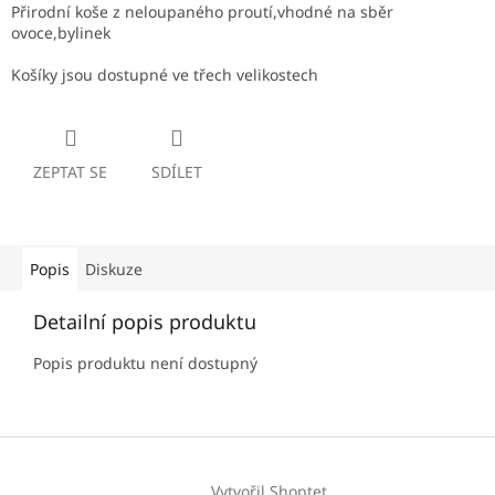
Přirodní koše z neloupaného proutí,vhodné na sběr
ovoce,bylinek
Košíky jsou dostupné ve třech velikostech
ZEPTAT SE
SDÍLET
Popis
Diskuze
Detailní popis produktu
Popis produktu není dostupný
Z
á
Vytvořil Shoptet