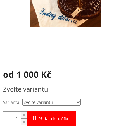
od
1 000 Kč
Měrná
Zvolte variantu
cena:
Varianta
Přidat do košíku