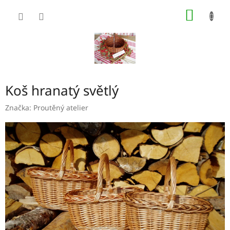
Přejít
NÁKUP
na
obsah
KOŠÍK
Koš hranatý světlý
Značka:
Proutěný atelier