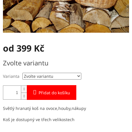
od
399 Kč
Měrná
Zvolte variantu
cena:
Varianta
Přidat do košíku
Světlý hranatý koš na ovoce,houby,nákupy
Koš je dostupný ve třech velikostech